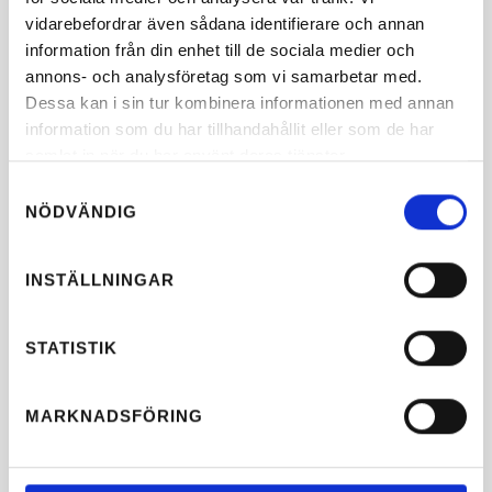
vidarebefordrar även sådana identifierare och annan
information från din enhet till de sociala medier och
annons- och analysföretag som vi samarbetar med.
Dessa kan i sin tur kombinera informationen med annan
13
/
8
2026
information som du har tillhandahållit eller som de har
11
/
8
2026
Guided tour
samlat in när du har använt deras tjänster.
Guided tour
Tour
Samtyckesval
Tour
NÖDVÄNDIG
INSTÄLLNINGAR
STATISTIK
MARKNADSFÖRING
20
/
9
2026
All of Sweden is