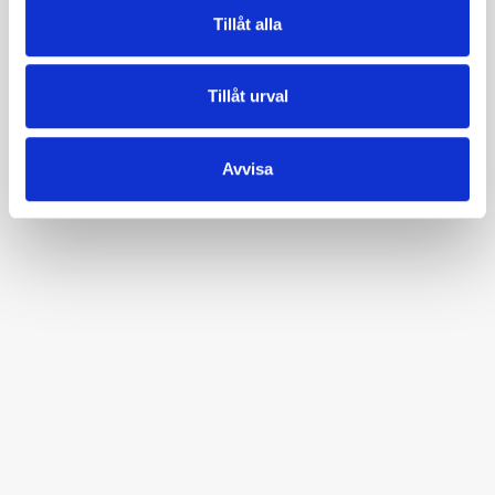
picking up trash!
Tillåt alla
Garden
Tillåt urval
11
/
9
2026
Lunch Lecture with
Avvisa
John Taylor
Lecture