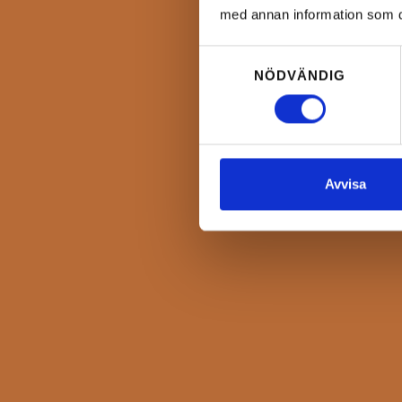
med annan information som du 
Samtyckesval
NÖDVÄNDIG
Avvisa