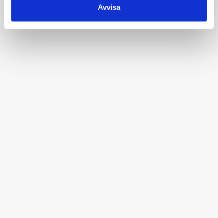
Avvisa
Vilka öppettider har butiken?
Går det att beställa från utlandet i webbutiken?
Jag har en produkt som jag vill sälja i butiken, hur gör
jag?
Övrigt
Får jag långtidsparkera hos er?
Tips på andra besöksmål i Värnamo
Tips på hotell