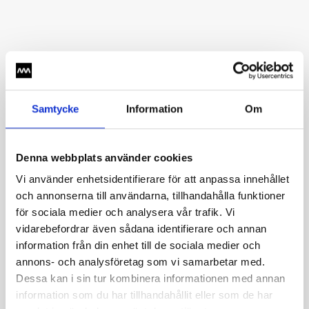
Piet Oudolfs trädgård
Vem har designat trädgården?
Samtycke
Information
Om
Hur stor är trädgården?
Denna webbplats använder cookies
När är trädgården öppen?
Vi använder enhetsidentifierare för att anpassa innehållet
och annonserna till användarna, tillhandahålla funktioner
Hur sköts bevattningen av trädgården?
för sociala medier och analysera vår trafik. Vi
vidarebefordrar även sådana identifierare och annan
information från din enhet till de sociala medier och
Studio
annons- och analysföretag som vi samarbetar med.
Dessa kan i sin tur kombinera informationen med annan
information som du har tillhandahållit eller som de har
Vi är en skolklass som vill besöka Vandalorum, hur gör