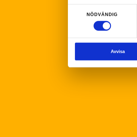
Samtyckesval
NÖDVÄNDIG
Avvisa